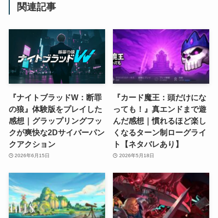
関連記事
『ナイトブラッドW：断罪
『カード魔王：頭だけにな
の狼』体験版をプレイした
っても！』真エンドまで遊
感想｜グラップリングフッ
んだ感想｜慣れるほど楽し
クが爽快な2Dサイバーパン
くなるターン制ローグライ
クアクション
ト【ネタバレあり】
2026年6月15日
2026年5月18日