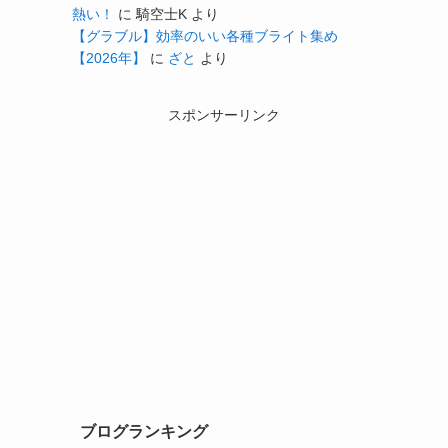
熱い！
に
騎空士K
より
【グラブル】効率のいい各種ブライト集め
【2026年】
に
ざと
より
スポンサーリンク
ブログランキング