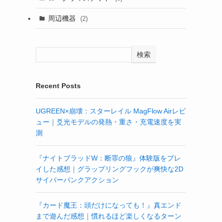
周辺機器
(2)
検索
Recent Posts
UGREEN×崩壊：スターレイル MagFlow Airレビ
ュー｜爻光モデルの発熱・重さ・充電速度を実
測
『ナイトブラッドW：断罪の狼』体験版をプレ
イした感想｜グラップリングフックが爽快な2D
サイバーパンクアクション
『カード魔王：頭だけになっても！』真エンド
まで遊んだ感想｜慣れるほど楽しくなるターン