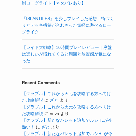
制ローグライト【ネタバレあり】
『ISLANTILES』を少しプレイした感想｜街づく
りとデッキ構築が合わさった気軽に遊べるロー
グライク
【レイド大戦略】10時間プレイレビュー｜序盤
は楽しいが慣れてくると周回と放置感が気にな
った
Recent Comments
【グラブル】これから天元を攻略する方へ向け
た攻略解説
に
ざと
より
【グラブル】これから天元を攻略する方へ向け
た攻略解説
に
nova
より
【グラブル】新たなバレット追加でルシHLが今
熱い！
に
ざと
より
【グラブル】新たなバレット追加でルシHLが今