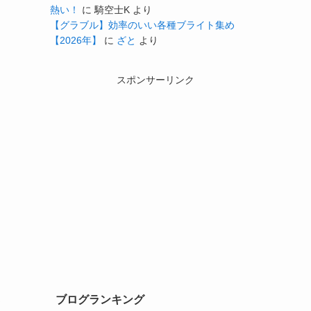
熱い！
に
騎空士K
より
【グラブル】効率のいい各種ブライト集め
【2026年】
に
ざと
より
スポンサーリンク
ブログランキング
メ