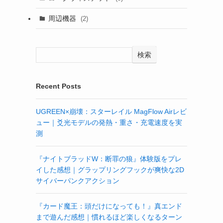
周辺機器
(2)
検索
Recent Posts
UGREEN×崩壊：スターレイル MagFlow Airレビ
ュー｜爻光モデルの発熱・重さ・充電速度を実
測
『ナイトブラッドW：断罪の狼』体験版をプレ
イした感想｜グラップリングフックが爽快な2D
サイバーパンクアクション
『カード魔王：頭だけになっても！』真エンド
まで遊んだ感想｜慣れるほど楽しくなるターン