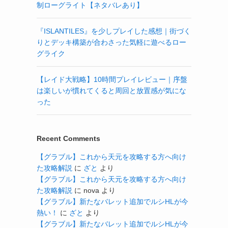
制ローグライト【ネタバレあり】
『ISLANTILES』を少しプレイした感想｜街づく
りとデッキ構築が合わさった気軽に遊べるロー
グライク
【レイド大戦略】10時間プレイレビュー｜序盤
は楽しいが慣れてくると周回と放置感が気にな
った
Recent Comments
【グラブル】これから天元を攻略する方へ向け
た攻略解説
に
ざと
より
【グラブル】これから天元を攻略する方へ向け
た攻略解説
に
nova
より
【グラブル】新たなバレット追加でルシHLが今
熱い！
に
ざと
より
【グラブル】新たなバレット追加でルシHLが今